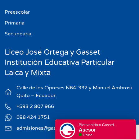
Preescolar
Primaria
Secundaria
Liceo José Ortega y Gasset
Institución Educativa Particular
Laica y Mixta
Calle de los Cipreses N64-332 y Manuel Ambrosi.
Quito – Ecuador.
+593 2 807 966
098 424 1751
Bienvenido a Gasset.
admisiones@gasset.edu.ec
Asesor
Online