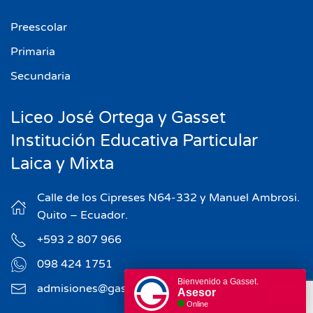
Preescolar
Primaria
Secundaria
Liceo José Ortega y Gasset
Institución Educativa Particular
Laica y Mixta
Calle de los Cipreses N64-332 y Manuel Ambrosi.
Quito – Ecuador.
+593 2 807 966
098 424 1751
Bienvenido a Gasset.
admisiones@gasset.edu.ec
Asesor
Online