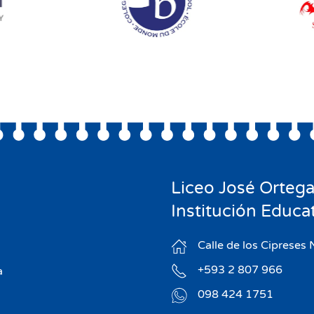
Liceo José Ortega
Institución Educat
Calle de los Ciprese
+593 2 807 966
a
098 424 1751