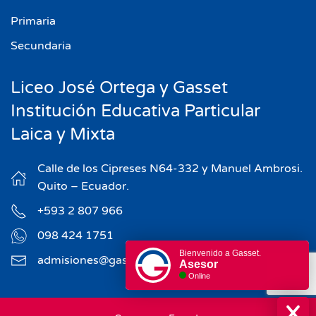
Primaria
Secundaria
Liceo José Ortega y Gasset
Institución Educativa Particular
Laica y Mixta
Calle de los Cipreses N64-332 y Manuel Ambrosi.
Quito – Ecuador.
+593 2 807 966
098 424 1751
Bienvenido a Gasset.
admisiones@gasset.edu.ec
Asesor
Online