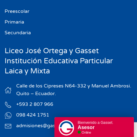
Preescolar
Primaria
Secundaria
Liceo José Ortega y Gasset
Institución Educativa Particular
Laica y Mixta
Calle de los Cipreses N64-332 y Manuel Ambrosi.
Quito – Ecuador.
+593 2 807 966
098 424 1751
Bienvenido a Gasset.
admisiones@gasset.edu.ec
Asesor
Online